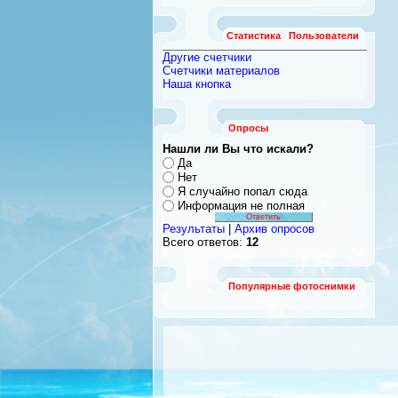
Статистика
Пользователи
Другие счетчики
Счетчики материалов
Наша кнопка
Опросы
Нашли ли Вы что искали?
Да
Нет
Я случайно попал сюда
Информация не полная
Результаты
|
Архив опросов
Всего ответов:
12
Популярные фотоснимки