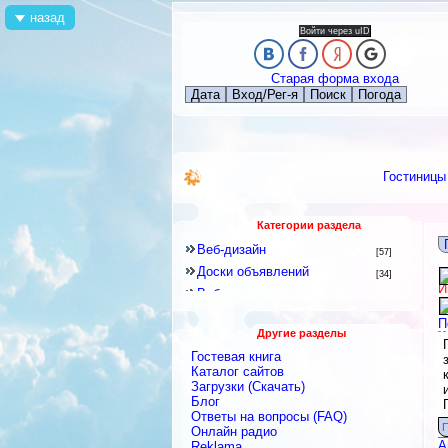
назад
Войти через uID
Старая форма входа
Дата
Вход/Рег-я
Поиск
Погода
Гостиницы
Категории раздела
Веб-дизайн
[57]
Доски объявлений
[34]
И
Веб-программирование
[8]
Другое
[141]
П
Другие разделы
Знакомства и Общение
[41]
Гостевая книга
Каталоги
[128]
Каталог сайтов
Скрипты
Загрузки (Скачать)
[2]
Блог
Блоги
[9]
Ответы на вопросы (FAQ)
Интернет-сервисы, Интернет-
П
Онлайн радио
услуги
[422]
А
Reklama