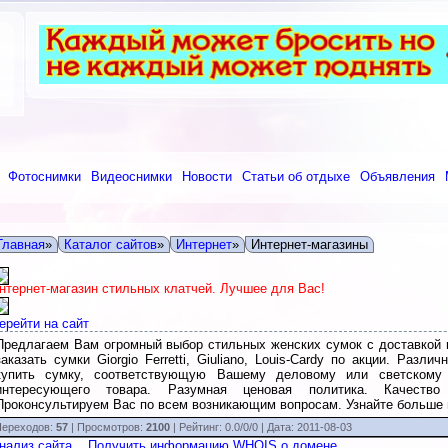
Фотоснимки
Видеоснимки
Новости
Статьи об отдыхе
Объявления
Главная
»
Каталог сайтов
»
Интернет
»
Интернет-магазины
нтернет-магазин стильных клатчей. Лучшее для Вас!
ерейти на сайт
Предлагаем Вам огромный выбор стильных женских сумок с доставкой 
заказать сумки Giorgio Ferretti, Giuliano, Louis-Cardy по акции. Ра
купить сумку, соответствующую Вашему деловому или светскому 
интересующего товара. Разумная ценовая политика. Качество 
Проконсультируем Вас по всем возникающим вопросам. Узнайте больше 
ереходов:
57
| Просмотров:
2100
|
Рейтинг:
0.0
/
0/0
| Дата:
2011-08-03
нализ сайта
Получить информацию WHOIS о домене