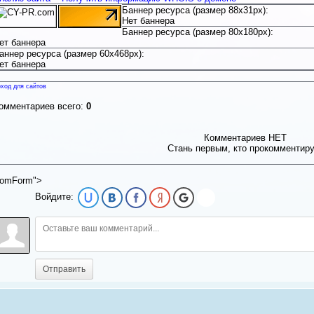
Баннер ресурса (размер 88x31px):
Нет баннера
Баннер ресурса (размер 80x180px):
ет баннера
аннер ресурса (размер 60x468px):
ет баннера
ход для сайтов
омментариев всего:
0
Комментариев НЕТ
Стань первым, кто прокомментир
omForm">
Войдите:
Отправить