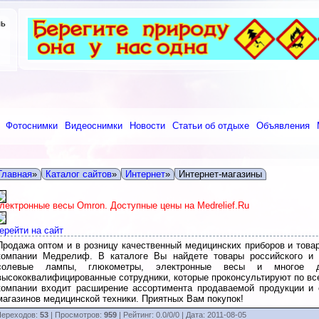
нь
Фотоснимки
Видеоснимки
Новости
Статьи об отдыхе
Объявления
Главная
»
Каталог сайтов
»
Интернет
»
Интернет-магазины
лектронные весы Omron. Доступные цены на Medrelief.Ru
ерейти на сайт
Продажа оптом и в розницу качественный медицинских приборов и това
компании Медрелиф. В каталоге Вы найдете товары российского и и
солевые лампы, глюкометры, электронные весы и многое д
высококвалифицированные сотрудники, которые проконсультируют по в
компании входит расширение ассортимента продаваемой продукции и о
магазинов медицинской техники. Приятных Вам покупок!
ереходов:
53
| Просмотров:
959
|
Рейтинг:
0.0
/
0/0
| Дата:
2011-08-05