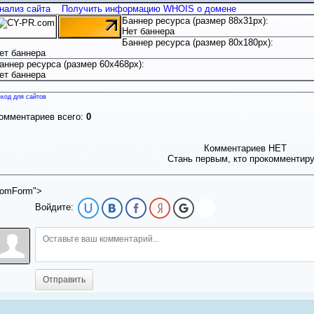
нализ сайта
Получить информацию WHOIS о домене
Баннер ресурса (размер 88x31px):
Нет баннера
Баннер ресурса (размер 80x180px):
ет баннера
аннер ресурса (размер 60x468px):
ет баннера
ход для сайтов
омментариев всего:
0
Комментариев НЕТ
Стань первым, кто прокомментир
omForm">
Войдите:
Отправить