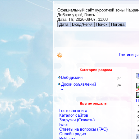
Официальный сайт курортной зоны Набра
Доброе утро!,
Гость
Дата: Пт, 2026-08-07, 11:03
Дата
Вход/Рег-я
Поиск
Погода
Гостиницы
Категории раздела
Веб-дизайн
[57]
Доски объявлений
[34]
Э
Веб-программирование
[8]
Другое
[141]
П
Другие разделы
Знакомства и Общение
[41]
Гостевая книга
Каталоги
[128]
Каталог сайтов
Скрипты
Загрузки (Скачать)
[2]
Блог
Блоги
[9]
Ответы на вопросы (FAQ)
Интернет-сервисы, Интернет-
Онлайн радио
услуги
П
[422]
Reklama