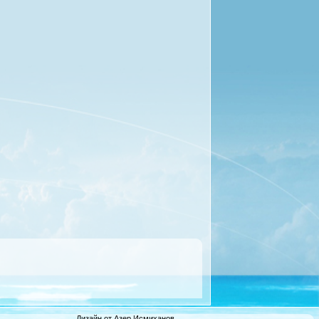
Дизайн от Азер Исмиханов