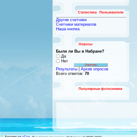
Статистика
Пользователи
Другие счетчики
Счетчики материалов
Наша кнопка
Опросы
Были ли Вы в Набране?
Да
Нет
Результаты
|
Архив опросов
Всего ответов:
70
Популярные фотоснимки
Хостинг от
uCoz