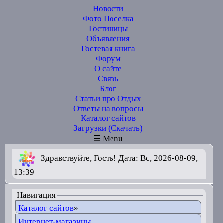
Новости
Фото Поселка
Гостиницы
Объявления
Гостевая книга
Форум
О сайте
Связь
Блог
Статьи про Отдых
Ответы на вопросы
Каталог сайтов
Загрузки (Скачать)
☰ Menu
Здравствуйте, Гость! Дата: Вс, 2026-08-09,
13:39
Навигация
Каталог сайтов
»
Интернет-магазины