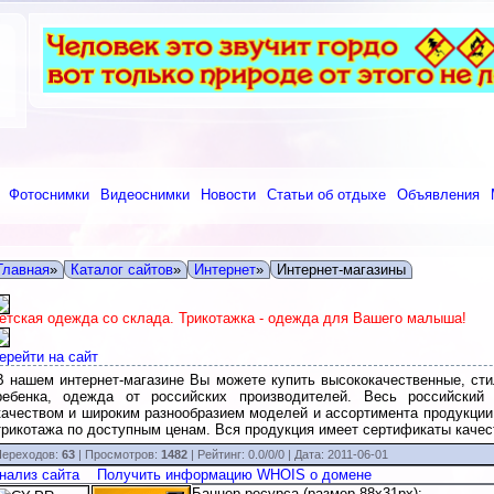
Фотоснимки
Видеоснимки
Новости
Статьи об отдыхе
Объявления
Главная
»
Каталог сайтов
»
Интернет
»
Интернет-магазины
етская одежда со склада. Трикотажка - одежда для Вашего малыша!
ерейти на сайт
В нашем интернет-магазине Вы можете купить высококачественные, ст
ребенка, одежда от российских производителей. Весь российский
качеством и широким разнообразием моделей и ассортимента продукции
трикотажа по доступным ценам. Вся продукция имеет сертификаты качес
ереходов:
63
| Просмотров:
1482
|
Рейтинг:
0.0
/
0/0
| Дата:
2011-06-01
нализ сайта
Получить информацию WHOIS о домене
Баннер ресурса (размер 88x31px):