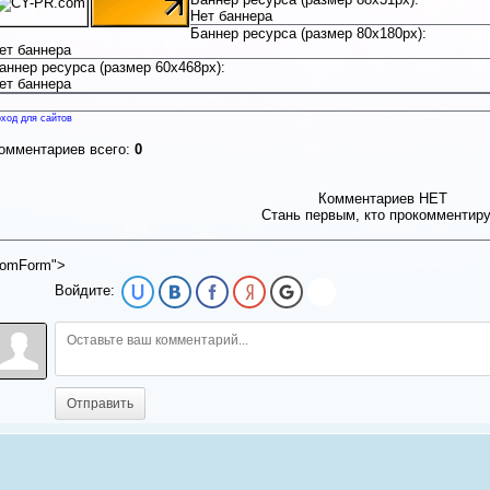
Нет баннера
Баннер ресурса (размер 80x180px):
ет баннера
аннер ресурса (размер 60x468px):
ет баннера
ход для сайтов
омментариев всего:
0
Комментариев НЕТ
Стань первым, кто прокомментир
omForm">
Войдите:
Отправить