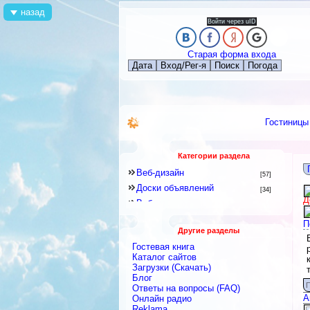
назад
Войти через uID
Старая форма входа
Дата
Вход/Рег-я
Поиск
Погода
Гостиницы
Категории раздела
Веб-дизайн
[57]
Доски объявлений
[34]
Д
Веб-программирование
[8]
Другое
[141]
П
Другие разделы
Знакомства и Общение
[41]
Гостевая книга
Каталоги
[128]
Каталог сайтов
Скрипты
Загрузки (Скачать)
[2]
Блог
Блоги
[9]
П
Ответы на вопросы (FAQ)
Интернет-сервисы, Интернет-
А
Онлайн радио
услуги
[422]
Reklama