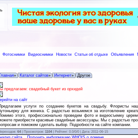
нь
Фотоснимки
Видеоснимки
Новости
Статьи об отдыхе
Объявления
Главная
»
Каталог сайтов
»
Интернет
»
Другое
ы предлагаем: свадебный букет из орхидей
ерейти на сайт
Предлагаем услуги по созданию букетов на свадьбу. Флористы на
бутоньерку для жениха. С радостью возьмемся за изготовление креат
Помимо этого, профессионально проведем фото и видеосъемку церемо
можете приобрести красивые свадебные аксессуары. Мы с радостью пр
вопросам и поможем сделать выбор. Подробности на сайте компании.
ереходов:
64
| Просмотров:
1104
|
Рейтинг:
0.0
/
0/0
| Дата:
2011-06-15
нализ сайта
Получить информацию WHOIS о домене