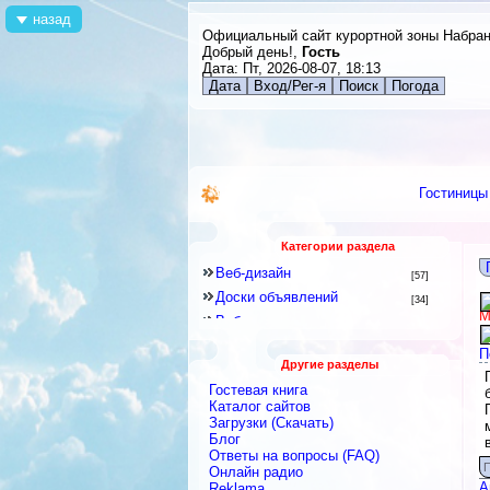
назад
Официальный сайт курортной зоны Набра
Добрый день!,
Гость
Дата: Пт, 2026-08-07, 18:13
Дата
Вход/Рег-я
Поиск
Погода
Гостиницы
Категории раздела
Веб-дизайн
[57]
Доски объявлений
[34]
М
Веб-программирование
[8]
Другое
[141]
П
Другие разделы
Знакомства и Общение
[41]
Гостевая книга
Каталоги
[128]
Каталог сайтов
Скрипты
Загрузки (Скачать)
[2]
Блог
Блоги
[9]
Ответы на вопросы (FAQ)
Интернет-сервисы, Интернет-
П
Онлайн радио
услуги
[422]
А
Reklama