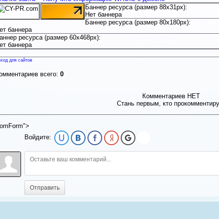
Баннер ресурса (размер 88x31px):
Нет баннера
Баннер ресурса (размер 80x180px):
ет баннера
аннер ресурса (размер 60x468px):
ет баннера
ход для сайтов
омментариев всего:
0
Комментариев НЕТ
Стань первым, кто прокомментир
omForm">
Войдите:
Отправить