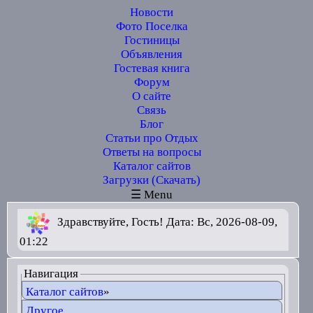
Новости
Фото Поселка
Гостиницы
Объявления
Гостевая книга
Форум
О сайте
Связь
Блог
Статьи про Отдых
Ответы на вопросы
Каталог сайтов
Загрузки (Скачать)
☰ Menu
Здравствуйте, Гость! Дата: Вс, 2026-08-09,
01:22
Навигация
Каталог сайтов
»
Другое