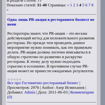
В разделе статей:
77
Показано статей:
31-40
Страницы:
«
1
2
3
4
5
6
7
8
»
Одна лишь PR-акция в ресторанном бизнесе не
воин
Рестораторы знают, что PR-акция – это весьма
действующий метод для положительного развития
ресторана. Но прежде чем проводить данное
мероприятие нужно понимать, как это правильно
делать. PR-акция должна логично вписываться в
общую стратегию по развитию и раскрутке
ресторана. К этому делу нужно подходить
серьезно и осознанно. В противном случае PR-
акция может не принести ожидаемых результатов.
Все про Гостинично-ресторанный бизнес
|
Просмотров:
2976
|
Author:
Азер Исмиханов
|
Добавил:
Admin
|
Дата:
2011-06-03
|
Комментарии
(0)