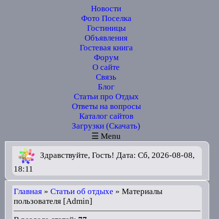
Новости
Фото Поселка
Гостиницы
Объявления
Гостевая книга
Форум
О сайте
Связь
Блог
Статьи про Отдых
Ответы на вопросы
Каталог сайтов
Загрузки (Скачать)
☰ Menu
Здравствуйте, Гость! Дата: Сб, 2026-08-08,
18:11
Главная
»
Статьи об отдыхе
» Материалы
пользователя [Admin]