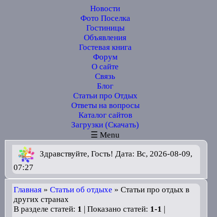
Новости
Фото Поселка
Гостиницы
Объявления
Гостевая книга
Форум
О сайте
Связь
Блог
Статьи про Отдых
Ответы на вопросы
Каталог сайтов
Загрузки (Скачать)
☰ Menu
Здравствуйте, Гость! Дата: Вс, 2026-08-09,
07:27
Главная
»
Статьи об отдыхе
» Статьи про отдых в
других странах
В разделе статей:
1
| Показано статей:
1-1
|