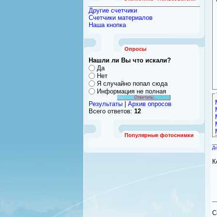
Другие счетчики
Счетчики материалов
Наша кнопка
Опросы
Нашли ли Вы что искали?
Да
Нет
Я случайно попал сюда
Информация не полная
Результаты
|
Архив опросов
Всего ответов:
12
Популярные фотоснимки
До
К
C