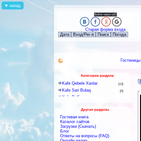
назад
Войти через uID
Старая форма входа
Дата
Вход/Рег-я
Поиск
Погода
Гостиницы
Категории раздела
Kafe Qebele Xanlar
[13]
Kafe Sari Bulaq
[0]
Kafe Delfin
[15]
Kafe Каспий
[4]
Другие разделы
Kafe Набрань
[11]
Гостевая книга
Kafe Tel Bulaqi
[14]
Каталог сайтов
Kafe Фонтан
Загрузки (Скачать)
[45]
Блог
Kafe Maral Gol
[81]
Ответы на вопросы (FAQ)
Kafe Isa Bulaqi
[18]
Онлайн радио