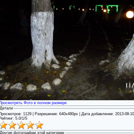
Просмотреть Фото в полном размере
Детали
Просмотров: 1129 | Разрешение: 640x480px | Дата добавление:
2013-08-1
Рейтинг:
5.0
/
1/5
Другие фотографии этой категории