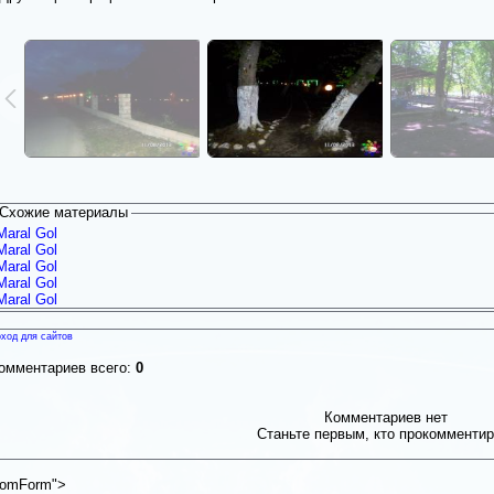
Схожие материалы
Maral Gol
Maral Gol
Maral Gol
Maral Gol
Maral Gol
ход для сайтов
омментариев всего:
0
Комментариев нет
Станьте первым, кто прокомментир
omForm">