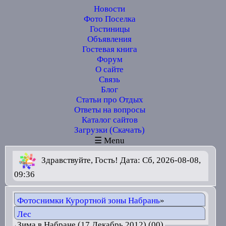
Новости
Фото Поселка
Гостиницы
Объявления
Гостевая книга
Форум
О сайте
Связь
Блог
Статьи про Отдых
Ответы на вопросы
Каталог сайтов
Загрузки (Скачать)
☰ Menu
Здравствуйте, Гость! Дата: Сб, 2026-08-08,
09:36
Фотоснимки Курортной зоны Набрань
»
Лес
Зима в Набране (17 Декабрь 2012) (00)