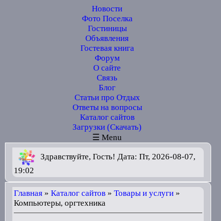
Новости
Фото Поселка
Гостиницы
Объявления
Гостевая книга
Форум
О сайте
Связь
Блог
Статьи про Отдых
Ответы на вопросы
Каталог сайтов
Загрузки (Скачать)
☰ Menu
Здравствуйте, Гость! Дата: Пт, 2026-08-07,
19:02
Главная
»
Каталог сайтов
»
Товары и услуги
»
Компьютеры, оргтехника