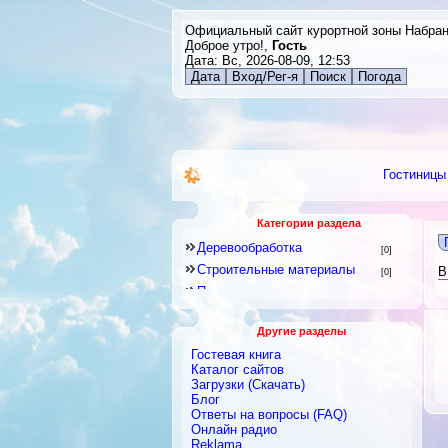
Официальный сайт курортной зоны Набра
Доброе утро!,
Гость
Дата: Вс, 2026-08-09, 12:53
Дата
Вход/Рег-я
Поиск
Погода
Гостиницы
Категории раздела
Деревообработка
[0]
Строительные материалы
В
[0]
Прочие промышленные
производства
[0]
Радиоэлектронная
Другие разделы
промышленность и связь
[0]
Гостевая книга
Легкая промышленность
Каталог сайтов
[0]
Загрузки (Скачать)
Сельское хозяйство
[0]
Блог
Стекло, фарфор, фаянс
Ответы на вопросы (FAQ)
[0]
Онлайн радио
Машиностроение и
Reklama
металлообработка