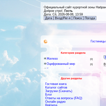
Официальный сайт курортной зоны Набра
Доброе утро!,
Гость
Дата: Сб, 2026-08-08, 13:59
Дата
Вход/Рег-я
Поиск
Погода
Гостиницы
Категории раздела
Железо
[0]
Оцифрованный мир
В
[0]
Компьютерная безопасность
[0]
Периферия
[0]
Другие разделы
Компьютерная документация
[0]
Гостевая книга
Программирование
[0]
Каталог сайтов
Компьютерные онлайн форумы
Загрузки (Скачать)
Блог
[0]
Ответы на вопросы (FAQ)
Программное обеспечение
[1]
Онлайн радио
Мобильные ПК
[0]
Reklama