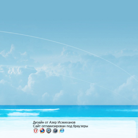
Дизайн от Азер Исмиханов
Сайт оптимизирован под браузеры