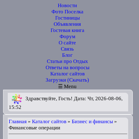
Новости
Фото Поселка
Гостиницы
Объявления
Гостевая книга
Форум
О сайте
Связь
Блог
Статьи про Отдых
Ответы на вопросы
Каталог сайтов
Загрузки (Скачать)
☰ Menu
Здравствуйте, Гость! Дата: Чт, 2026-08-06,
15:52
Главная
»
Каталог сайтов
»
Бизнес и финансы
»
Финансовые операции