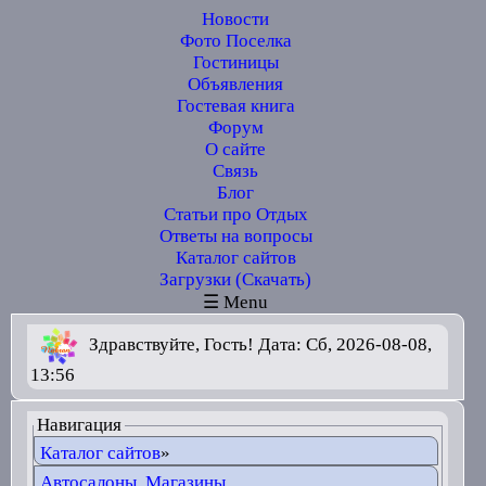
Новости
Фото Поселка
Гостиницы
Объявления
Гостевая книга
Форум
О сайте
Связь
Блог
Статьи про Отдых
Ответы на вопросы
Каталог сайтов
Загрузки (Скачать)
☰ Menu
Здравствуйте, Гость! Дата: Сб, 2026-08-08,
13:56
Навигация
Каталог сайтов
»
Автосалоны. Магазины