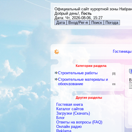
Официальный сайт курортной зоны Набра
Добрый день!,
Гость
Дата: Чт, 2026-08-06, 15:27
Дата
Вход/Рег-я
Поиск
Погода
Гостиницы
Категории раздела
Строительные работы
[0]
Строительные материалы и
В
оборудование
[0]
Столярные изделия
[0]
Стеклоизделия
Другие разделы
[0]
Сантехника
Гостевая книга
[0]
Каталог сайтов
Ландшафты, озеленение
[0]
Загрузки (Скачать)
Архитектура и дизайн
Блог
[0]
Ответы на вопросы (FAQ)
Онлайн радио
Reklama