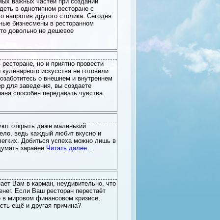
мых важных частей при создании
деть в однотипном ресторане с
о напротив другого столика. Сегодня
нные бизнесмены в ресторанном
это довольно не дешевое
 ресторане, но и приятно провести
 кулинарного искусства не готовили
позаботитесь о внешнем и внутреннем
р для заведения, вы создаете
ана способен передавать чувства
уют открыть даже маленький
ело, ведь каждый любит вкусно и
легких. Добиться успеха можно лишь в
думать заранее.
Читать далее...
пает Вам в карман, неудивительно, что
енег. Если Ваш ресторан перестаёт
 в мировом финансовом кризисе,
есть ещё и другая причина?