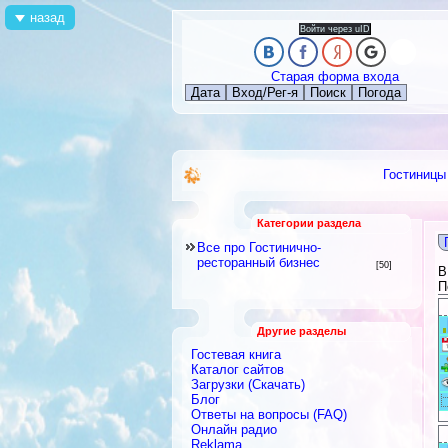
назад
Войти через uID
Старая форма входа
Дата
Вход/Рег-я
Поиск
Погода
Гостиницы
Категории раздела
Все про Гостинично-
ресторанный бизнес
[50]
В
П
Все про Гостинично-
ресторанный бизнес
Другие разделы
Гостевая книга
Каталог сайтов
Загрузки (Скачать)
Блог
Ответы на вопросы (FAQ)
Онлайн радио
Reklama