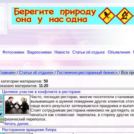
Фотоснимки
Видеоснимки
Новости
Статьи об отдыхе
Объявления
Главная
»
Статьи об отдыхе
»
Гостинично-ресторанный бизнес
»
Все пр
 категории материалов:
50
оказано материалов:
11-20
Целевое участие в конфликте в ресторане
Часто, посещая ресторан, многие посетители сталкиваю
Статистика: (Голосов 1, Рейтинг 5)
вызывающее и шумное поведение других клиентов этого
Дата добавления:2011-06-03 20:30
чаще всего результат затянувшегося праздника и выпит
Комментарии:
Добавил:
Admin
0
Стоит сотрудникам ресторана немножко не доглядеть за
Просмотров:2839
начаться как словесная перепалка, в сторону других по
физический переполох.
Категория:
Все про Гостинично-ресторанный бизнес
Читать далее...
Ресторанное вращение Кипра