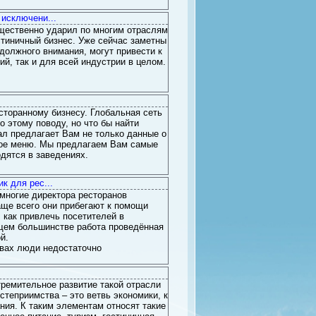
исключени...
щественно ударил по многим отраслям
стиничный бизнес. Уже сейчас заметны
должного внимания, могут привести к
й, так и для всей индустрии в целом.
торанному бизнесу. Глобальная сеть
 этому поводу, но что бы найти
ал предлагает Вам не только данные о
ное меню. Мы предлагаем Вам самые
дятся в заведениях.
к для рес...
о многие директора ресторанов
аще всего они прибегают к помощи
 как привлечь посетителей в
щем большинстве работа проведённая
й.
твах люди недостаточно
тремительное развитие такой отрасли
степриимства – это ветвь экономики, к
ия. К таким элементам относят такие