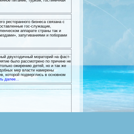
нное питание, туризм, гостиничная
го ресторанного бизнеса связана с
оставленные гос-служащие,
енческом аппарате страны так и
ездами», запугиваниями и поборами
ный двухгодичный мораторий на фаст-
ятие было рассмотрено по причине не
только ожирению детей, но и так же
добных мер власти намерены
в, которой подверглись в основном
ть далее...
к для рес...
о многие директора ресторанов
аще всего они прибегают к помощи