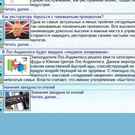
сферы обслуживания, как ресторанный бизнес, обществе
Просмотров:2839
индустрия.
Читать далее...
Категория:
Все про Гостинично-ресторанный бизнес
Как ресторатору бороться с чиновничьим произволом?
Одна из самых актуальных и явных проблем сегодняшне
Статистика: (Голосов 1, Рейтинг 5)
так называемым чиновничьим произволом. Все высокоп
Дата добавления:2011-06-03 16:35
занимающие довольно высокие и важные места в управл
Комментарии:
Добавил:
Admin
0
стараются навредить рестораторам своими частыми «на
Просмотров:3249
налогов.
Читать далее...
Категория:
Все про Гостинично-ресторанный бизнес
В Лос-Анджелесе будет введено «пищевое зонирование»
Законодатели Лос-Анджелеса решили ввести категорич
Статистика: (Голосов 1, Рейтинг 5)
фуды в Южном Центре Лос-Анджелеса. Данное меропри
Дата добавления:2011-06-03 01:53
совсем качественной быстрой еды, способствующей не 
Комментарии:
Добавил:
Admin
0
вредно воздействующей на их здоровье. С помощью по
Просмотров:2837
бороться с массовой «эпидемией ожирения» американце
небогатые семьи. Власти считают, что именно употребление «быс
Чита
Категория:
Все про Гостинично-ресторанный бизнес
Значения звездности отелей
Значения звездности отелей
Статистика: (Голосов 1, Рейтинг 5)
Читать далее...
Дата добавления:2011-06-03 01:55
Комментарии:
Добавил:
Admin
0
Просмотров:3498
Категория:
Классификация звёздности отелей
Рекламные агентства широкого профиля - не очень-то хороший помощни
Реклама, как известно, - двигатель торговли, потому-т
Статистика: (Голосов 0, Рейтинг 0)
выделяют на эти цели довольно серьёзные деньги. И ч
Дата добавления:2011-06-03 18:47