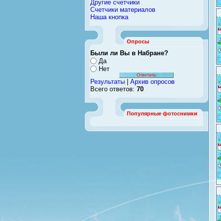
Другие счетчики
Счетчики материалов
Наша кнопка
Опросы
Были ли Вы в Набране?
Да
Нет
Результаты
|
Архив опросов
Всего ответов:
70
Популярные фотоснимки