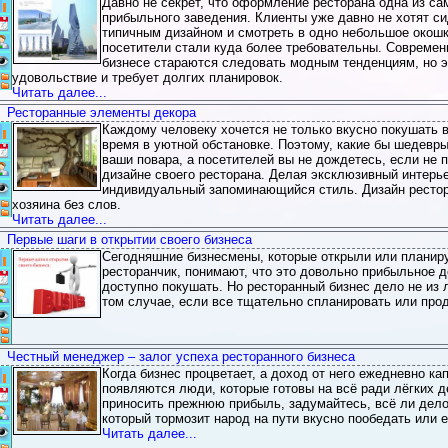
Давно не секрет, что оформление ресторана одна из са
Статистика: (Голосов 2, Рейтинг 5)
прибыльного заведения. Клиенты уже давно не хотят си
Дата добавления:2011-06-03 20:29
типичным дизайном и смотреть в одно небольшое окошк
Комментарии:
Добавил:
Admin
0
посетители стали куда более требовательны. Совреме
Просмотров:2837
бизнесе стараются следовать модным тенденциям, но 
удовольствие и требует долгих планировок.
Категория:
Все про Гостинично-ресторанный бизнес
Читать далее...
Ресторанные элементы декора
Каждому человеку хочется не только вкусно покушать в
Статистика: (Голосов 1, Рейтинг 5)
время в уютной обстановке. Поэтому, какие бы шедевры
Дата добавления:2011-06-03 20:26
ваши повара, а посетителей вы не дождетесь, если не 
Комментарии:
Добавил:
Admin
0
дизайне своего ресторана. Делая эксклюзивный интерье
Просмотров:2838
индивидуальный запоминающийся стиль. Дизайн рестор
хозяина без слов.
Категория:
Все про Гостинично-ресторанный бизнес
Читать далее...
Первые шаги в открытии своего бизнеса
Сегодняшние бизнесмены, которые открыли или планир
Статистика: (Голосов 2, Рейтинг 5)
ресторанчик, понимают, что это довольно прибыльное д
Дата добавления:2011-06-03 20:15
доступно покушать. Но ресторанный бизнес дело не из 
Комментарии:
Добавил:
Admin
0
том случае, если все тщательно спланировать или про
Просмотров:2839
Категория:
Все про Гостинично-ресторанный бизнес
Честный менеджер – залог успеха ресторанного бизнеса
Когда бизнес процветает, а доход от него ежедневно ка
Статистика: (Голосов 1, Рейтинг 5)
появляются люди, которые готовы на всё ради лёгких д
Дата добавления:2011-06-03 18:54
приносить прежнюю прибыль, задумайтесь, всё ли дело
Комментарии:
Добавил:
Admin
0
который тормозит народ на пути вкусно пообедать или 
Просмотров:3036
Читать далее...