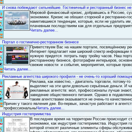
Категория:
Все про Гостинично-ресторанный бизнес
И снова побеждают сильнейшие. Гостиничный и ресторанный бизнес не 
Мировой финансовый кризис, добравшись в Россию, су
Статистика: (Голосов 1, Рейтинг 5)
экономики. Кризис не обошел стороной и ресторанно-го
Дата добавления:2011-06-03 18:49
наметившиеся тенденции, которые, если не уделить им 
Комментарии:
Добавил:
Admin
0
плачевным последствиям как для отдельных предприяти
Просмотров:2839
Читать далее...
Категория:
Все про Гостинично-ресторанный бизнес
Портал о гостинично-ресторанном бизнесе
Приветствуем Вас на нашем портале, посвящённому рес
Статистика: (Голосов 2, Рейтинг 5)
Интернет предлагает нам широкий спектр информации по
Дата добавления:2011-06-03 18:47
нужную придется потрать пару тройку часов. Наш порт
Комментарии:
Добавил:
Admin
0
ресторанному бизнесе, фотографии интерьеров, основ
Просмотров:2839
свежие новости и события, мероприятия, которые прово
Читать далее...
Категория:
Все про Гостинично-ресторанный бизнес
Рекламные агентства широкого профиля - не очень-то хороший помощни
Реклама, как известно, - двигатель торговли, потому-т
Статистика: (Голосов 0, Рейтинг 0)
выделяют на эти цели довольно серьёзные деньги. И ч
Дата добавления:2011-06-03 18:47
рекламных агентств: мол, профессионалы лучше знают,
Комментарии:
Добавил:
Admin
0
заведение общественного питания. Однако в подавляю
Просмотров:3545
таким агентствами оказывается не очень-то качественно
Причин у такого явления две. Во-первых, зачастую работают в агентс
Категория:
Все про Гостинично-ресторанный бизнес
профессиональны
Читать далее...
Индустрия гостеприимства
В последнее время на территории России происходит с
Статистика: (Голосов 0, Рейтинг 0)
экономики, как индустрия гостеприимства. Индустрия го
Дата добавления:2011-06-03 18:12
которой относят различные элементы сферы обслуживан
Комментарии:
Добавил:
Admin
0