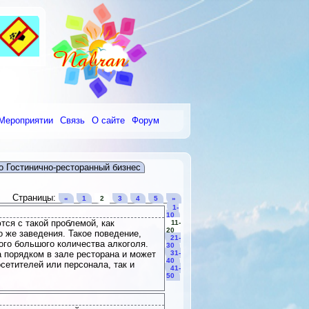
Мероприятии
Связь
О сайте
Форум
о Гостинично-ресторанный бизнес
Страницы:
«
1
2
3
4
5
»
1-
10
тся с такой проблемой, как
11-
20
 же заведения. Такое поведение,
21-
ого большого количества алкоголя.
30
 порядком в зале ресторана и может
31-
40
сетителей или персонала, так и
41-
50