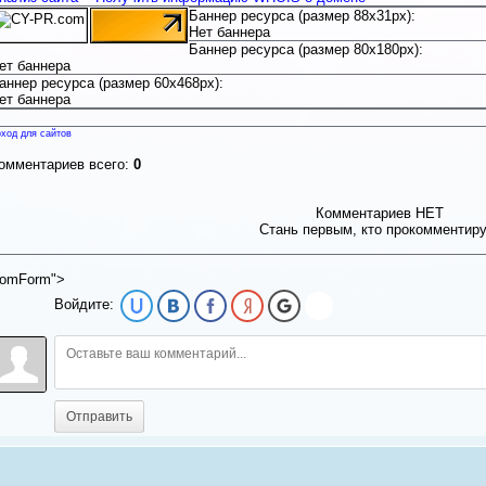
Баннер ресурса (размер 88x31px):
Нет баннера
Баннер ресурса (размер 80x180px):
ет баннера
аннер ресурса (размер 60x468px):
ет баннера
ход для сайтов
омментариев всего:
0
Комментариев НЕТ
Стань первым, кто прокомментир
omForm">
Войдите:
Отправить