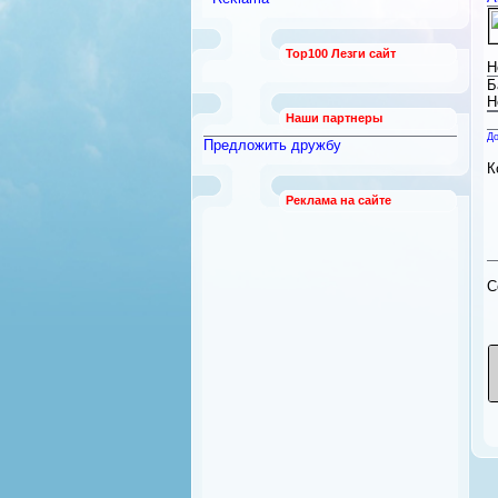
Top100 Лезги сайт
Н
Б
Н
Наши партнеры
До
Предложить дружбу
К
Реклама на сайте
C