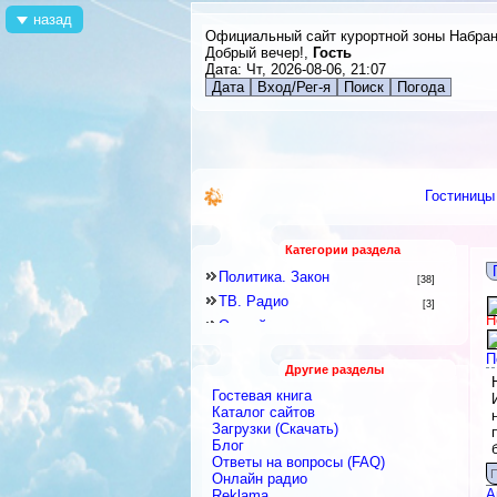
назад
Официальный сайт курортной зоны Набра
Добрый вечер!,
Гость
Дата: Чт, 2026-08-06, 21:07
Дата
Вход/Рег-я
Поиск
Погода
Гостиницы
Категории раздела
Политика. Закон
[38]
ТВ. Радио
[3]
Н
Он-лайн издания
[30]
Рекламные услуги
[34]
П
Другие разделы
Новости
[1]
Гостевая книга
Газеты
[0]
Каталог сайтов
Журналы
Загрузки (Скачать)
[0]
Блог
Ответы на вопросы (FAQ)
П
Онлайн радио
А
Reklama