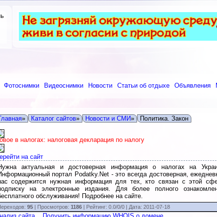
нь
Фотоснимки
Видеоснимки
Новости
Статьи об отдыхе
Объявления
Главная
»
Каталог сайтов
»
Новости и СМИ
»
Политика. Закон
овое в налогах: налоговая декларация по налогу
ерейти на сайт
Нужна актуальная и достоверная информация о налогах на Укра
Информационный портал Podatky.Net - это всегда достоверная, ежедне
нас содержится нужная информация для тех, кто связан с этой сфе
подписку на электронные издания. Для более полного ознакомле
бесплатного обслуживания! Подробнее на сайте.
ереходов:
95
| Просмотров:
1186
|
Рейтинг:
0.0
/
0/0
| Дата:
2011-07-18
нализ сайта
Получить информацию WHOIS о домене