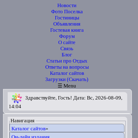
Новости
Фото Поселка
Гостиницы
Объявления
Гостевая книга
Форум
О сайте
Связь
Блог
Статьи про Отдых
Ответы на вопросы
Каталог сайтов
Загрузки (Скачать)
☰ Menu
Здравствуйте, Гость! Дата: Вс, 2026-08-09,
14:04
Навигация
Каталог сайтов
»
Он-лайн издания