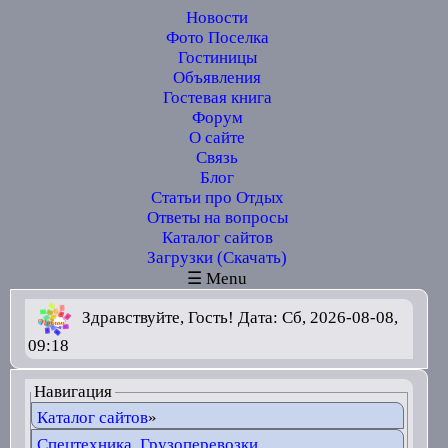
Новости
Фото Поселка
Гостиницы
Объявления
Гостевая книга
Форум
О сайте
Связь
Блог
Статьи про Отдых
Ответы на вопросы
Каталог сайтов
Загрузки (Скачать)
☰ Menu
Здравствуйте, Гость! Дата: Сб, 2026-08-08,
09:18
Навигация
Каталог сайтов
»
Спецтехника. Грузоперевозки