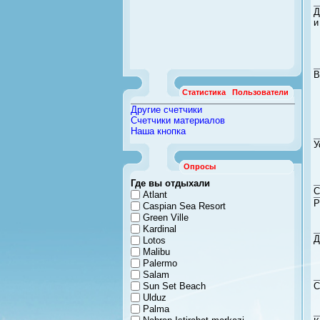
Д
и
В
Статистика
Пользователи
Другие счетчики
Счетчики материалов
Наша кнопка
У
Опросы
Где вы отдыхали
С
Atlant
Р
Caspian Sea Resort
Green Ville
Kardinal
Д
Lotos
Malibu
Palermo
Salam
Sun Set Beach
С
Ulduz
Palma