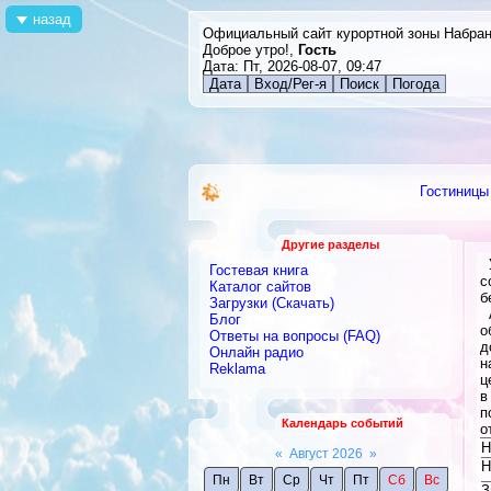
назад
Официальный сайт курортной зоны Набра
Доброе утро!,
Гость
Дата: Пт, 2026-08-07, 09:47
Дата
Вход/Рег-я
Поиск
Погода
Гостиницы
Другие разделы
У
Гостевая книга
с
Каталог сайтов
б
Загрузки (Скачать)
А
Блог
о
Ответы на вопросы (FAQ)
д
Онлайн радио
н
Reklama
ц
в
п
Календарь событий
о
Н
«
Август 2026
»
Н
Пн
Вт
Ср
Чт
Пт
Сб
Вс
З