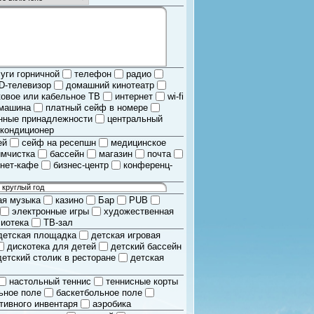
уги горничной
телефон
радио
D-телевизор
домашний кинотеатр
ковое или кабельное ТВ
интернет
wi-fi
машина
платный сейф в номере
нные принадлежности
центральный
кондиционер
ей
сейф на ресепшн
медицинское
имчистка
бассейн
магазин
почта
нет-кафе
бизнес-центр
конференц-
ая музыка
казино
Бар
PUB
электронные игры
художественная
иотека
ТВ-зал
детская площадка
детская игровая
дискотека для детей
детский бассейн
детский столик в ресторане
детская
настольный теннис
теннисные корты
ьное поле
баскетбольное поле
тивного инвентаря
аэробика