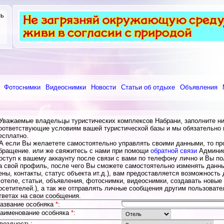
нь
Фотоснимки
Видеоснимки
Новости
Статьи об отдыхе
Объявления
важаемые владельцы туристических комплексов Набрани, заполните ни
оответствующие условиям вашей туристической базы и мы обязательно 
есплатно.
 если Вы желаетете самостоятельно управлять своими данными, то про
бращение. или же свяжитесь с нами при помощи
обратной связи
Админис
оступ к вашему аккаунту после связи с вами по телефону лично и Вы п
а свой профиль, после чего Вы сможете самостоятельно изменять данные
ены, контакты, статус объекта ит.д.), вам предоставляется возможность
 отеле, статьи, объявления, фотоснимки, видеоснимки, создавать новые
осетителей.), а так же отправлять личные сообщения другим пользоват
тветах на свои сообщения.
азвание особняка
*
:
аименование особняка
*
:
вездность: