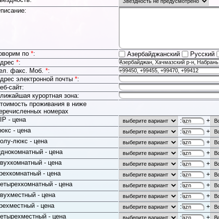
писание:
оворим по
*
:
Азербайджанский
Русский
дрес
*
:
ел. факс. Моб.
*
:
дрес электронной почты
*
:
еб-сайт:
лижайшая курортная зона:
тоимость проживания в ниже
еречисленных номерах
IP - цена
:
+
юкс - цена
:
+
олу-люкс - цена
:
+
днокомнатный - цена
:
+
вухкомнатный - цена
:
+
рехкомнатный - цена
:
+
етырехкомнатный - цена
:
+
вухместный - цена
:
+
рехместный - цена
:
+
етырехместный - цена
:
+