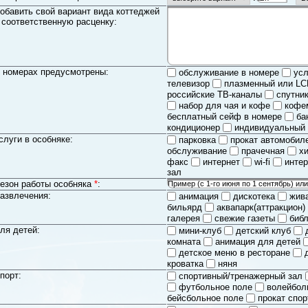
обавить свой вариант вида коттеджей
 соответственную расценку:
 номерах предусмотрены:
обслуживание в номере
усл
телевизор
плазменный или LC
российские ТВ-каналы
спутни
набор для чая и кофе
кофе
бесплатный сейф в номере
ба
кондиционер
индивидуальный 
слуги в особняке:
парковка
прокат автомобил
обслуживание
прачечная
х
факс
интернет
wi-fi
интер
зал
езон работы особняка
*
:
азвлечения:
анимация
дискотека
жив
бильярд
аквапарк(аттракцион)
галерея
свежие газеты
библ
ля детей:
мини-клуб
детский клуб
комната
анимация для детей
детское меню в ресторане
кроватка
няня
порт:
спортивный/тренажерный зал
футбольное поле
волейбол
бейсбольное поле
прокат спор