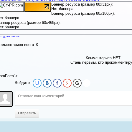
Баннер ресурса (размер 88x31px):
Нет баннера
Баннер ресурса (размер 80x180px):
ет баннера
аннер ресурса (размер 60x468px):
ет баннера
ход для сайтов
омментариев всего:
0
Комментариев НЕТ
Стань первым, кто прокомментир
omForm">
Войдите:
Отправить