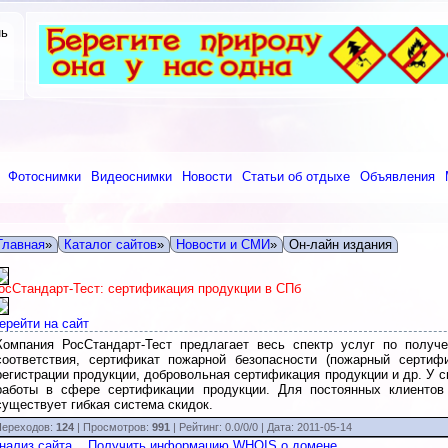
нь
Фотоснимки
Видеоснимки
Новости
Статьи об отдыхе
Объявления
Главная
»
Каталог сайтов
»
Новости и СМИ
»
Он-лайн издания
осСтандарт-Тест: сертификация продукции в СПб
ерейти на сайт
Компания РосСтандарт-Тест предлагает весь спектр услуг по получе
соответствия, сертификат пожарной безопасности (пожарный сертифи
регистрации продукции, добровольная сертификация продукции и др. У 
работы в сфере сертификации продукции. Для постоянных клиенто
существует гибкая система скидок.
ереходов:
124
| Просмотров:
991
|
Рейтинг:
0.0
/
0/0
| Дата:
2011-05-14
нализ сайта
Получить информацию WHOIS о домене