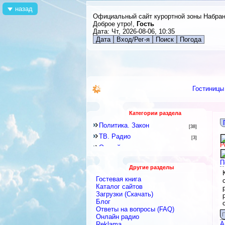
назад
Официальный сайт курортной зоны Набра
Доброе утро!,
Гость
Дата: Чт, 2026-08-06, 10:35
Дата
Вход/Рег-я
Поиск
Погода
Гостиницы
Категории раздела
Политика. Закон
[38]
ТВ. Радио
[3]
Р
Он-лайн издания
[30]
Рекламные услуги
[34]
П
Другие разделы
Новости
[1]
Гостевая книга
Газеты
[0]
Каталог сайтов
Журналы
Загрузки (Скачать)
[0]
Блог
Ответы на вопросы (FAQ)
П
Онлайн радио
А
Reklama