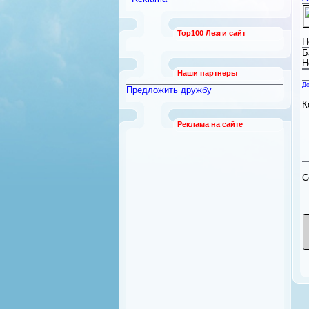
Top100 Лезги сайт
Н
Б
Н
Наши партнеры
До
Предложить дружбу
К
Реклама на сайте
C