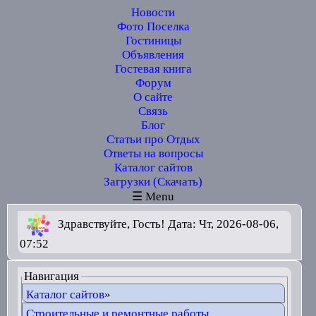
Новости
Фото Поселка
Гостиницы
Объявления
Гостевая книга
Форум
О сайте
Связь
Блог
Статьи про Отдых
Ответы на вопросы
Каталог сайтов
Загрузки (Скачать)
☰ Menu
Здравствуйте, Гость! Дата: Чт, 2026-08-06,
07:52
Навигация
Каталог сайтов
»
Строительные и ремонтные работы