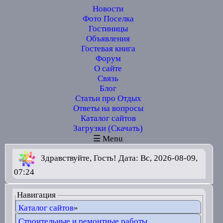
Новости
Фото Поселка
Гостиницы
Объявления
Гостевая книга
Форум
О сайте
Связь
Блог
Статьи про Отдых
Ответы на вопросы
Каталог сайтов
Загрузки (Скачать)
☰ Menu
Здравствуйте, Гость! Дата: Вс, 2026-08-09,
07:24
Навигация
Каталог сайтов
»
Строительные и ремонтные работы