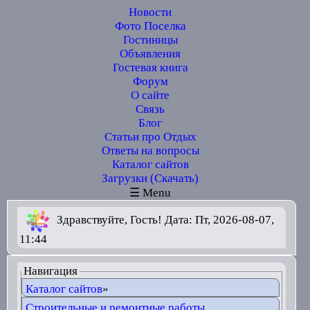
Новости
Фото Поселка
Гостиницы
Объявления
Гостевая книга
Форум
О сайте
Связь
Блог
Статьи про Отдых
Ответы на вопросы
Каталог сайтов
Загрузки (Скачать)
☰ Menu
Здравствуйте, Гость! Дата: Пт, 2026-08-07,
11:44
Навигация
Каталог сайтов
»
Строительные и ремонтные работы