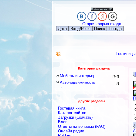
Войти через uID
Старая форма входа
Дата
Вход/Рег-я
Поиск
Погода
Гостиницы
Категории раздела
Мебель и интерьер
[246]
Автонедвижимость
[6]
Р
Аренда квартир и комнат
[79]
Новостройки
[6]
П
Другие разделы
Строительное оборудование
[12]
Гостевая книга
Перевозки
[15]
Каталог сайтов
Посуточная аренда
Загрузки (Скачать)
[18]
Блог
Ремонтные и строительные
П
Ответы на вопросы (FAQ)
материалы
[438]
А
Онлайн радио
Строительные и ремонтные
Reklama