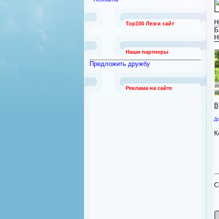
работы
[789]
Безопасность и охрана
[12]
Н
Top100 Лезги сайт
Бытовая техника
[92]
Б
Квартиры из рук в руки
Н
[21]
Наши партнеры
Предложить дружбу
Реклама на сайте
В
До
К
C