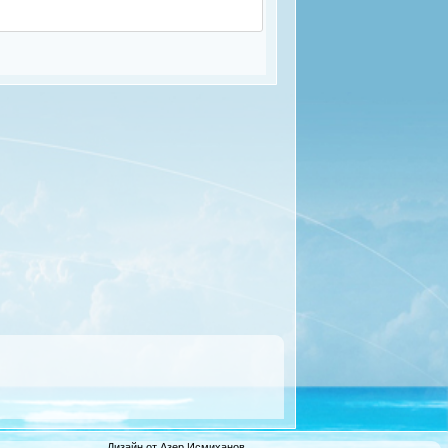
Дизайн от Азер Исмиханов