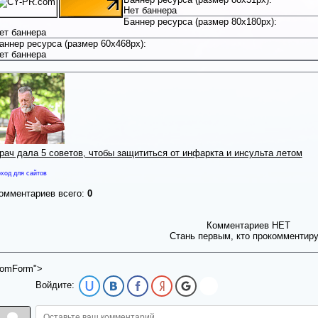
Нет баннера
Баннер ресурса (размер 80x180px):
ет баннера
аннер ресурса (размер 60x468px):
ет баннера
рач дала 5 советов, чтобы защититься от инфаркта и инсульта летом
ход для сайтов
омментариев всего:
0
Комментариев НЕТ
Стань первым, кто прокомментир
omForm">
Войдите: