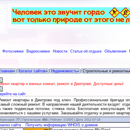
Фотоснимки
Видеоснимки
Новости
Статьи об отдыхе
Объявления
Главная
»
Каталог сайтов
»
Недвижимость
»
Строительные и ремонтны
емонт квартир и ванных комнат, ремонт в Дмитрове. Доступные цены!
ерейти на сайт
Ремонт квартиры в Дмитрове под ключ. Профессиональная бригада оп
самый сложный ремонт. В направления нашей деятельности входят: отде
а также подвесные потолки, стяжка пола. Бесплатная консультация. 
ознакомиться с нашими услугами. Заказывайте отделку и ремонт кварти
ереходов:
77
| Просмотров:
865
|
Рейтинг:
0.0
/
0/0
| Дата:
2011-07-19
нализ сайта
Получить информацию WHOIS о домене
Баннер ресурса (размер 88x31px):