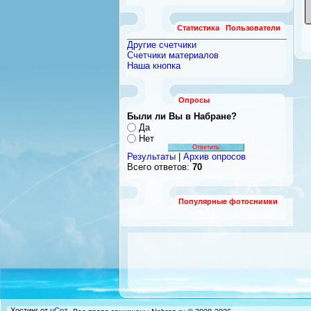
Статистика
Пользователи
Другие счетчики
Счетчики материалов
Наша кнопка
Опросы
Были ли Вы в Набране?
Да
Нет
Результаты
|
Архив опросов
Всего ответов:
70
Популярные фотоснимки
Хостинг от
uCoz