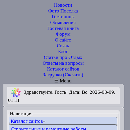
Новости
Фото Поселка
Гостиницы
Объявления
Гостевая книга
Форум
О сайте
Связь
Блог
Статьи про Отдых
Ответы на вопросы
Каталог сайтов
Загрузки (Скачать)
☰ Menu
Здравствуйте, Гость! Дата: Вс, 2026-08-09,
01:11
Навигация
Каталог сайтов
»
Строительные и ремонтные работы