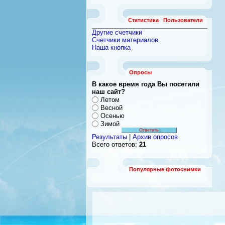
Статистика
Пользователи
Другие счетчики
Счетчики материалов
Наша кнопка
Опросы
В какое время года Вы посетили
наш сайт?
Летом
Весной
Осенью
Зимой
Результаты
|
Архив опросов
Всего ответов:
21
Популярные фотоснимки