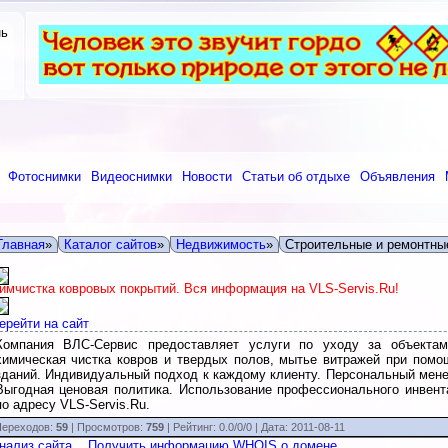
нь
Фотоснимки
Видеоснимки
Новости
Статьи об отдыхе
Объявления
Главная
»
Каталог сайтов
»
Недвижимость
»
Строительные и ремонтны
имчистка ковровых покрытий. Вся информация на VLS-Servis.Ru!
ерейти на сайт
Компания ВЛС-Сервис предоставляет услуги по уходу за объектам
химическая чистка ковров и твердых полов, мытье витражей при помо
зданий. Индивидуальный подход к каждому клиенту. Персональный мене
Выгодная ценовая политика. Использование профессионального инвент
по адресу VLS-Servis.Ru.
ереходов:
59
| Просмотров:
759
|
Рейтинг:
0.0
/
0/0
| Дата:
2011-08-11
нализ сайта
Получить информацию WHOIS о домене