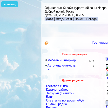
назад
Официальный сайт курортной зоны Набра
Доброй ночи!,
Гость
Дата: Чт, 2026-08-06, 06:05
Дата
Вход/Рег-я
Поиск
Погода
Гостиницы
Категории раздела
Мебель и интерьер
[246]
Автонедвижимость
[6]
Х
Аренда квартир и комнат
[79]
Новостройки
[6]
П
Другие разделы
Строительное оборудование
[12]
Гостевая книга
Перевозки
[15]
Каталог сайтов
Посуточная аренда
Загрузки (Скачать)
[18]
Блог
Ремонтные и строительные
Ответы на вопросы (FAQ)
материалы
[438]
П
Онлайн радио
Строительные и ремонтные
А
Reklama