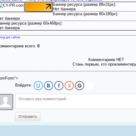
Баннер ресурса (размер 88x31px):
Нет баннера
Баннер ресурса (размер 80x180px):
ет баннера
аннер ресурса (размер 60x468px):
ет баннера
ход для сайтов
омментариев всего:
0
Комментариев НЕТ
Стань первым, кто прокомментир
omForm">
Войдите:
Отправить