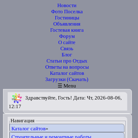
Новости
Фото Поселка
Гостиницы
Объявления
Гостевая книга
Форум
О сайте
Связь
Блог
Статьи про Отдых
Ответы на вопросы
Каталог сайтов
Загрузки (Скачать)
☰ Menu
Здравствуйте, Гость! Дата: Чт, 2026-08-06,
12:17
Навигация
Каталог сайтов
»
Строительные и ремонтные работы