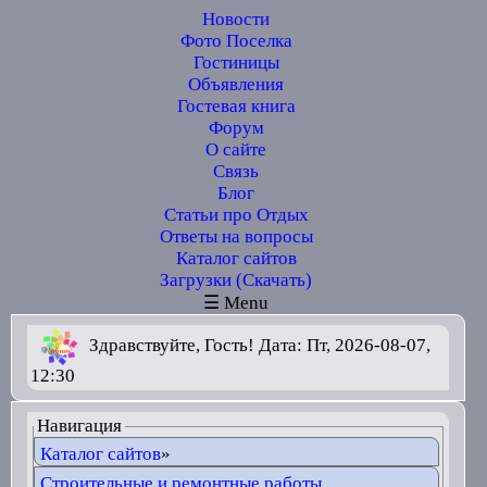
Новости
Фото Поселка
Гостиницы
Объявления
Гостевая книга
Форум
О сайте
Связь
Блог
Статьи про Отдых
Ответы на вопросы
Каталог сайтов
Загрузки (Скачать)
☰ Menu
Здравствуйте, Гость! Дата: Пт, 2026-08-07,
12:30
Навигация
Каталог сайтов
»
Строительные и ремонтные работы