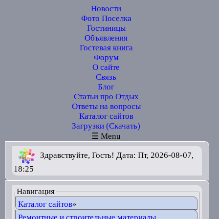
Новости
Фото Поселка
Гостиницы
Объявления
Гостевая книга
Форум
О сайте
Связь
Блог
Статьи про Отдых
Ответы на вопросы
Каталог сайтов
Загрузки (Скачать)
☰ Menu
Здравствуйте, Гость! Дата: Пт, 2026-08-07,
18:25
Навигация
Каталог сайтов
»
Ремонтные и строительные материалы