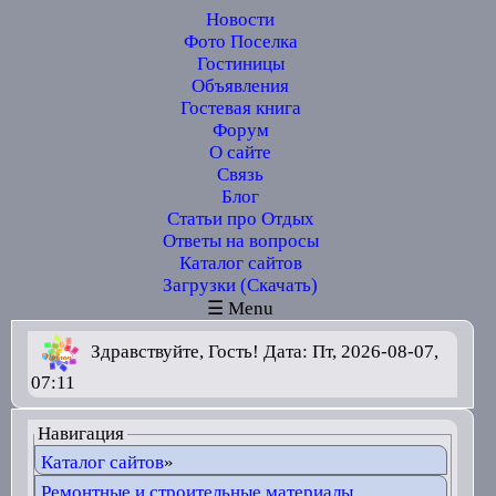
Новости
Фото Поселка
Гостиницы
Объявления
Гостевая книга
Форум
О сайте
Связь
Блог
Статьи про Отдых
Ответы на вопросы
Каталог сайтов
Загрузки (Скачать)
☰ Menu
Здравствуйте, Гость! Дата: Пт, 2026-08-07,
07:11
Навигация
Каталог сайтов
»
Ремонтные и строительные материалы