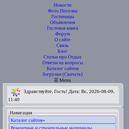
Новости
Фото Поселка
Гостиницы
Объявления
Гостевая книга
Форум
О сайте
Связь
Блог
Статьи про Отдых
Ответы на вопросы
Каталог сайтов
Загрузки (Скачать)
☰ Menu
Здравствуйте, Гость! Дата: Вс, 2026-08-09,
11:40
Навигация
Каталог сайтов
»
Ремонтные и строительные материалы