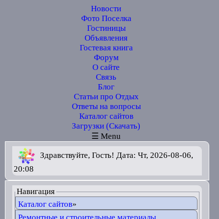
Новости
Фото Поселка
Гостиницы
Объявления
Гостевая книга
Форум
О сайте
Связь
Блог
Статьи про Отдых
Ответы на вопросы
Каталог сайтов
Загрузки (Скачать)
☰ Menu
Здравствуйте, Гость! Дата: Чт, 2026-08-06,
20:08
Навигация
Каталог сайтов
»
Ремонтные и строительные материалы