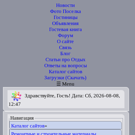
Новости
Фото Поселка
Гостиницы
Объявления
Гостевая книга
Форум
О сайте
Связь
Блог
Статьи про Отдых
Ответы на вопросы
Каталог сайтов
Загрузки (Скачать)
☰ Menu
Здравствуйте, Гость! Дата: Сб, 2026-08-08,
12:47
Навигация
Каталог сайтов
»
Ремонтные и строительные материалы