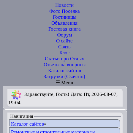
Новости
Фото Поселка
Гостиницы
Объявления
Гостевая книга
Форум
О сайте
Связь
Блог
Статьи про Отдых
Ответы на вопросы
Каталог сайтов
Загрузки (Скачать)
☰ Menu
Здравствуйте, Гость! Дата: Пт, 2026-08-07,
19:04
Навигация
Каталог сайтов
»
Ремонтные и строительные материалы