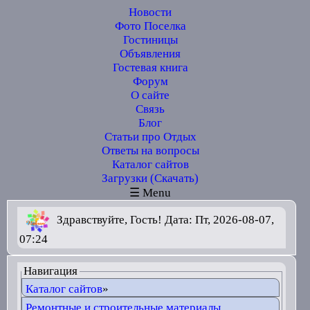
Новости
Фото Поселка
Гостиницы
Объявления
Гостевая книга
Форум
О сайте
Связь
Блог
Статьи про Отдых
Ответы на вопросы
Каталог сайтов
Загрузки (Скачать)
☰ Menu
Здравствуйте, Гость! Дата: Пт, 2026-08-07,
07:24
Навигация
Каталог сайтов
»
Ремонтные и строительные материалы