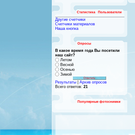
Статистика
Пользователи
Другие счетчики
Счетчики материалов
Наша кнопка
Опросы
В какое время года Вы посетили
наш сайт?
Летом
Весной
Осенью
Зимой
Результаты
|
Архив опросов
Всего ответов:
21
Популярные фотоснимки