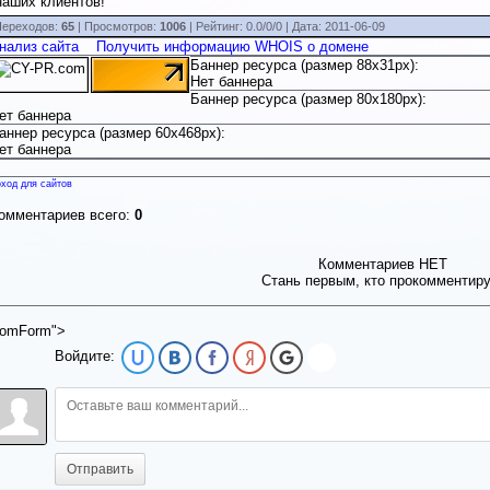
наших клиентов!
ереходов:
65
| Просмотров:
1006
|
Рейтинг:
0.0
/
0/0
| Дата:
2011-06-09
нализ сайта
Получить информацию WHOIS о домене
Баннер ресурса (размер 88x31px):
Нет баннера
Баннер ресурса (размер 80x180px):
ет баннера
аннер ресурса (размер 60x468px):
ет баннера
ход для сайтов
омментариев всего:
0
Комментариев НЕТ
Стань первым, кто прокомментир
omForm">
Войдите:
Отправить