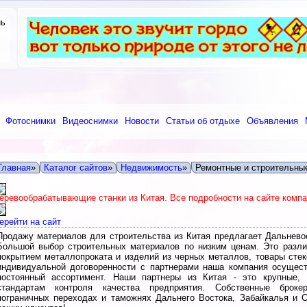
нь
Фотоснимки
Видеоснимки
Новости
Статьи об отдыхе
Объявления
Главная
»
Каталог сайтов
»
Недвижимость
»
Ремонтные и строительны
еревообрабатывающие станки из Китая. Все подробности на сайте комп
ерейти на сайт
Продажу материалов для строительства из Китая предлагает Дальнево
Большой выбор строительных материалов по низким ценам. Это разл
покрытием металлопроката и изделий из черных металлов, товары стек
индивидуальной договоренности с партнерами наша компания осущест
постоянный ассортимент. Наши партнеры из Китая - это крупные,
стандартам контроля качества предприятия. Собственные брокер
пограничных переходах и таможнях Дальнего Востока, Забайкалья и 