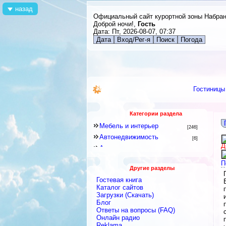
назад
Официальный сайт курортной зоны Набра
Доброй ночи!,
Гость
Дата: Пт, 2026-08-07, 07:37
Дата
Вход/Рег-я
Поиск
Погода
Гостиницы
Категории раздела
Мебель и интерьер
[246]
Автонедвижимость
[6]
Д
Аренда квартир и комнат
[79]
Новостройки
[6]
П
Другие разделы
Строительное оборудование
[12]
Гостевая книга
Перевозки
[15]
Каталог сайтов
Посуточная аренда
Загрузки (Скачать)
[18]
Блог
Ремонтные и строительные
Ответы на вопросы (FAQ)
материалы
[438]
Онлайн радио
Строительные и ремонтные
Reklama