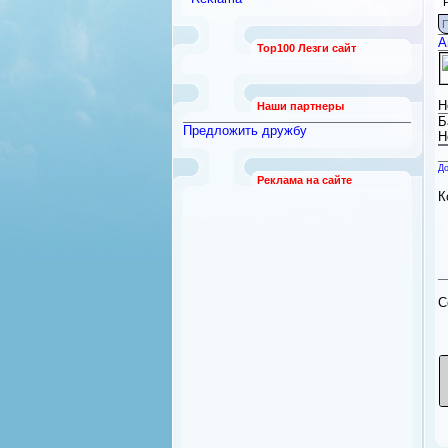
работы
[789]
П
Безопасность и охрана
[12]
А
Top100 Лезги сайт
Бытовая техника
[92]
Квартиры из рук в руки
[21]
Н
Наши партнеры
Б
Предложить дружбу
Н
До
Реклама на сайте
К
C