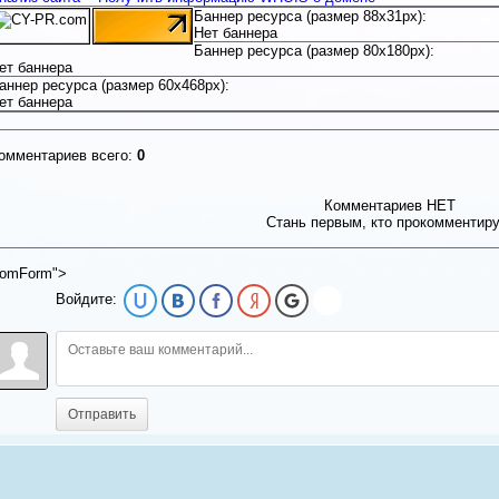
Баннер ресурса (размер 88x31px):
Нет баннера
Баннер ресурса (размер 80x180px):
ет баннера
аннер ресурса (размер 60x468px):
ет баннера
омментариев всего:
0
Комментариев НЕТ
Стань первым, кто прокомментир
omForm">
Войдите:
Отправить