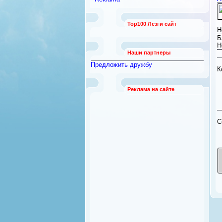
работы
[789]
Безопасность и охрана
[12]
Top100 Лезги сайт
Бытовая техника
[92]
Н
Квартиры из рук в руки
Б
[21]
Н
Наши партнеры
Предложить дружбу
К
Реклама на сайте
C