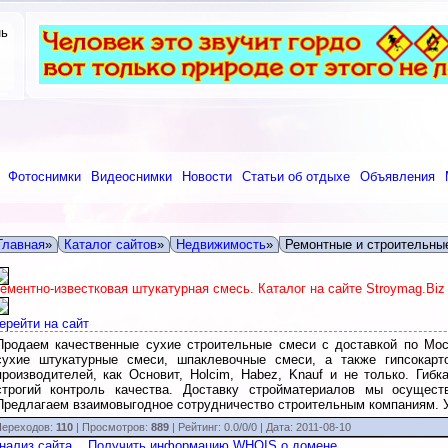
нь
Фотоснимки
Видеоснимки
Новости
Статьи об отдыхе
Объявления
Главная
»
Каталог сайтов
»
Недвижимость
»
Ремонтные и строительны
ементно-известковая штукатурная смесь. Каталог на сайте Stroymag.Biz
ерейти на сайт
Продаем качественные сухие строительные смеси с доставкой по Мос
сухие штукатурные смеси, шпаклевочные смеси, а также гипсокарт
производителей, как Основит, Holcim, Habez, Knauf и не только. Гиб
строгий контроль качества. Доставку стройматериалов мы осущест
Предлагаем взаимовыгодное сотрудничество строительным компаниям. У
ереходов:
110
| Просмотров:
889
|
Рейтинг:
0.0
/
0/0
| Дата:
2011-08-10
нализ сайта
Получить информацию WHOIS о домене