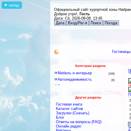
назад
Официальный сайт курортной зоны Набра
Доброе утро!,
Гость
Дата: Сб, 2026-08-08, 13:45
Дата
Вход/Рег-я
Поиск
Погода
Гостиницы
Категории раздела
Мебель и интерьер
[246]
Автонедвижимость
[6]
Ц
Аренда квартир и комнат
[79]
Новостройки
[6]
П
Другие разделы
Строительное оборудование
[12]
Гостевая книга
Перевозки
[15]
Каталог сайтов
Посуточная аренда
Загрузки (Скачать)
[18]
Блог
Ремонтные и строительные
Ответы на вопросы (FAQ)
материалы
[438]
П
Онлайн радио
Строительные и ремонтные
А
Reklama