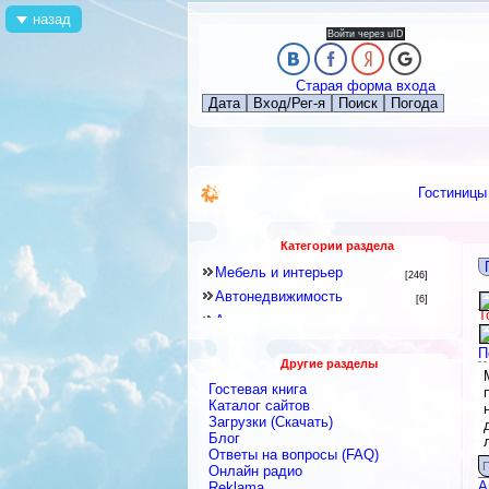
назад
Войти через uID
Старая форма входа
Дата
Вход/Рег-я
Поиск
Погода
Гостиницы
Категории раздела
Мебель и интерьер
[246]
Автонедвижимость
[6]
Т
Аренда квартир и комнат
[79]
Новостройки
[6]
П
Другие разделы
Строительное оборудование
[12]
Гостевая книга
Перевозки
[15]
Каталог сайтов
Посуточная аренда
Загрузки (Скачать)
[18]
Блог
Ремонтные и строительные
Ответы на вопросы (FAQ)
материалы
[438]
П
Онлайн радио
Строительные и ремонтные
А
Reklama