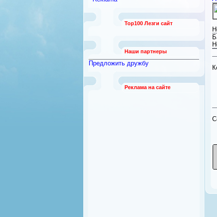
работы
[789]
Безопасность и охрана
[12]
Top100 Лезги сайт
Бытовая техника
[92]
Н
Квартиры из рук в руки
Б
[21]
Н
Наши партнеры
Предложить дружбу
К
Реклама на сайте
C