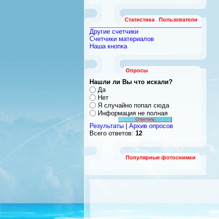
Статистика
Пользователи
Другие счетчики
Счетчики материалов
Наша кнопка
Опросы
Нашли ли Вы что искали?
Да
Нет
Я случайно попал сюда
Информация не полная
Результаты
|
Архив опросов
Всего ответов:
12
Популярные фотоснимки