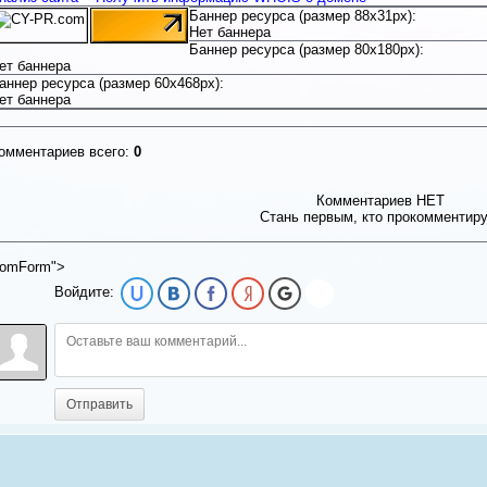
Баннер ресурса (размер 88x31px):
Нет баннера
Баннер ресурса (размер 80x180px):
ет баннера
аннер ресурса (размер 60x468px):
ет баннера
омментариев всего:
0
Комментариев НЕТ
Стань первым, кто прокомментир
omForm">
Войдите:
Отправить