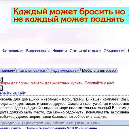
Фотоснимки
Видеоснимки
Новости
Статьи об отдыхе
Объявления
Главная
»
Каталог сайтов
»
Недвижимость
»
Мебель и интерьер
овары для собак, мебель для животных купить. Покупайте у нас!
ерейти на сайт
Мебель для домашних животных - KotoGrad.Ru. В нашей компании Вы м
подставки для мисок и многое другое. Экологичные, удобные и совреме
непревзойденный дизайн подарит море положительных эмоций Вашему 
друга должно быть место, где можно отдохнуть, понаблюдать за хозяев
любимец удовлетворяет свои базовые потребности в защите.
ереходов:
129
| Просмотров:
926
|
Рейтинг:
0.0
/
0/0
| Дата:
2011-08-22
нализ сайта
Получить информацию WHOIS о домене