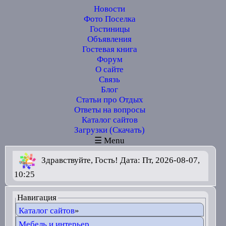
Новости
Фото Поселка
Гостиницы
Объявления
Гостевая книга
Форум
О сайте
Связь
Блог
Статьи про Отдых
Ответы на вопросы
Каталог сайтов
Загрузки (Скачать)
☰ Menu
Здравствуйте, Гость! Дата: Пт, 2026-08-07,
10:25
Навигация
Каталог сайтов
»
Мебель и интерьер