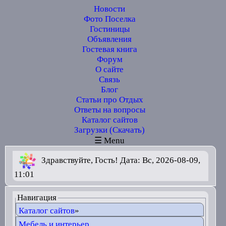
Новости
Фото Поселка
Гостиницы
Объявления
Гостевая книга
Форум
О сайте
Связь
Блог
Статьи про Отдых
Ответы на вопросы
Каталог сайтов
Загрузки (Скачать)
☰ Menu
Здравствуйте, Гость! Дата: Вс, 2026-08-09,
11:01
Навигация
Каталог сайтов
»
Мебель и интерьер