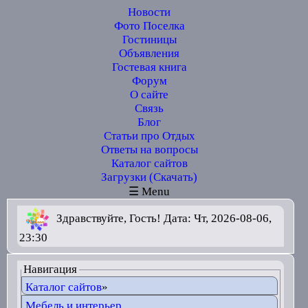
Новости
Фото Поселка
Гостиницы
Объявления
Гостевая книга
Форум
О сайте
Связь
Блог
Статьи про Отдых
Ответы на вопросы
Каталог сайтов
Загрузки (Скачать)
☰ Menu
Здравствуйте, Гость! Дата: Чт, 2026-08-06,
23:30
Навигация
Каталог сайтов
»
Мебель и интерьер