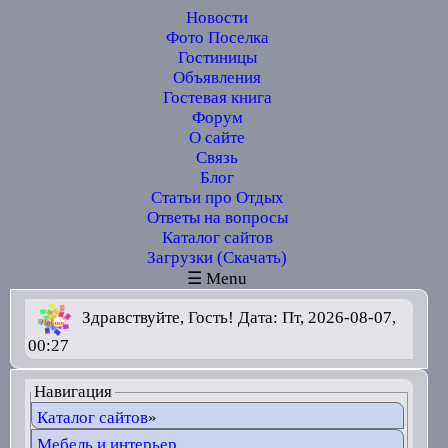
Новости
Фото Поселка
Гостиницы
Объявления
Гостевая книга
Форум
О сайте
Связь
Блог
Статьи про Отдых
Ответы на вопросы
Каталог сайтов
Загрузки (Скачать)
☰ Menu
Здравствуйте, Гость! Дата: Пт, 2026-08-07,
00:27
Навигация
Каталог сайтов
»
Мебель и интерьер