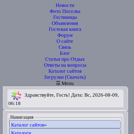
Новости
Фото Поселка
Гостиницы
Объявления
Гостевая книга
Форум
О сайте
Связь
Блог
Статьи про Отдых
Ответы на вопросы
Каталог сайтов
Загрузки (Скачать)
☰ Menu
Здравствуйте, Гость! Дата: Вс, 2026-08-09,
06:18
Навигация
Каталог сайтов
»
Каталоги