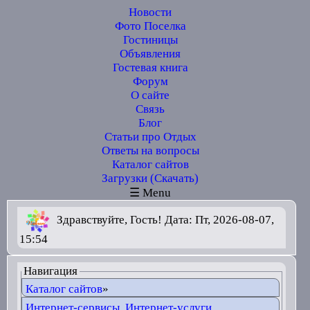
Новости
Фото Поселка
Гостиницы
Объявления
Гостевая книга
Форум
О сайте
Связь
Блог
Статьи про Отдых
Ответы на вопросы
Каталог сайтов
Загрузки (Скачать)
☰ Menu
Здравствуйте, Гость! Дата: Пт, 2026-08-07,
15:54
Навигация
Каталог сайтов
»
Интернет-сервисы, Интернет-услуги