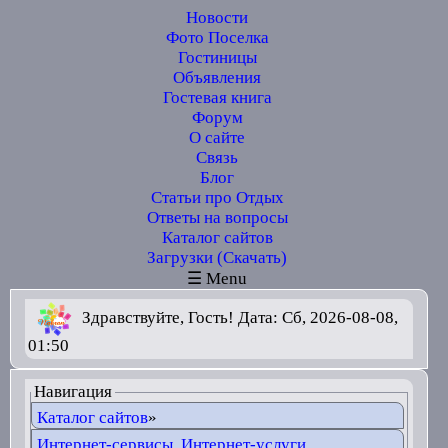
Новости
Фото Поселка
Гостиницы
Объявления
Гостевая книга
Форум
О сайте
Связь
Блог
Статьи про Отдых
Ответы на вопросы
Каталог сайтов
Загрузки (Скачать)
☰ Menu
Здравствуйте, Гость! Дата: Сб, 2026-08-08,
01:50
Навигация
Каталог сайтов
»
Интернет-сервисы, Интернет-услуги