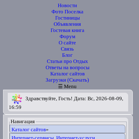
Новости
Фото Поселка
Гостиницы
Объявления
Гостевая книга
Форум
О сайте
Связь
Блог
Статьи про Отдых
Ответы на вопросы
Каталог сайтов
Загрузки (Скачать)
☰ Menu
Здравствуйте, Гость! Дата: Вс, 2026-08-09,
16:59
Навигация
Каталог сайтов
»
Интернет-сервисы, Интернет-услуги