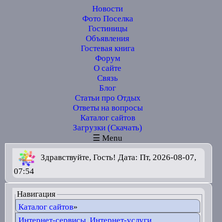
Новости
Фото Поселка
Гостиницы
Объявления
Гостевая книга
Форум
О сайте
Связь
Блог
Статьи про Отдых
Ответы на вопросы
Каталог сайтов
Загрузки (Скачать)
☰ Menu
Здравствуйте, Гость! Дата: Пт, 2026-08-07,
07:54
Навигация
Каталог сайтов
»
Интернет-сервисы, Интернет-услуги