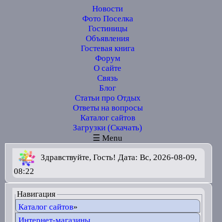
Новости
Фото Поселка
Гостиницы
Объявления
Гостевая книга
Форум
О сайте
Связь
Блог
Статьи про Отдых
Ответы на вопросы
Каталог сайтов
Загрузки (Скачать)
☰ Menu
Здравствуйте, Гость! Дата: Вс, 2026-08-09,
08:22
Навигация
Каталог сайтов
»
Интернет-магазины